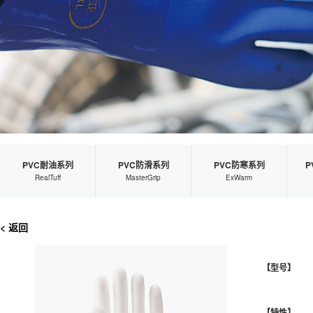
PVC耐油系列
PVC防滑系列
PVC防寒系列
P
RealTuff
MasterGrip
ExWarm
< 返回
【型号】
【特性】