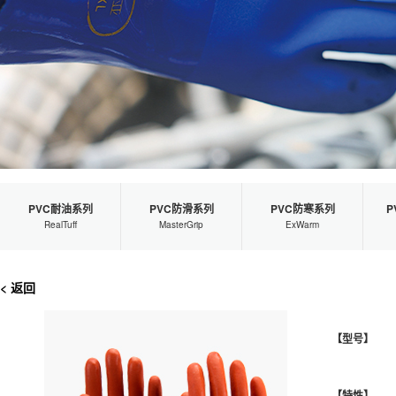
PVC耐油系列
PVC防滑系列
PVC防寒系列
P
RealTuff
MasterGrip
ExWarm
< 返回
【型号】
【特性】